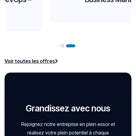
Voir toutes les offres
G
r
a
n
d
i
s
s
e
z
a
v
e
c
n
o
u
s
Rejoignez notre entreprise en plein essor et
réalisez votre plein potentiel à chaque