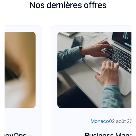
N
o
s
d
e
r
n
i
è
r
e
s
o
f
f
r
e
s
Monaco
02 août 2026
Business Manager