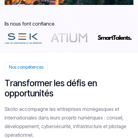
Ils nous font confiance
Nos compétences
T
r
a
n
s
f
o
r
m
e
r
l
e
s
d
é
f
i
s
e
n
o
p
p
o
r
t
u
n
i
t
é
s
Skoto accompagne les entreprises monégasques et
internationales dans leurs projets numériques : conseil,
développement, cybersécurité, infrastructure et pilotage
opérationnel.