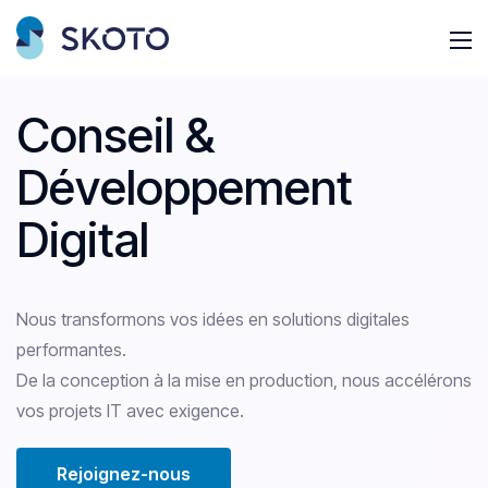
C
o
n
s
e
i
l
&
D
é
v
e
l
o
p
p
e
m
e
n
t
D
i
g
i
t
a
l
Nous transformons vos idées en solutions digitales
performantes.
De la conception à la mise en production, nous accélérons
vos projets IT avec exigence.
Rejoignez-nous